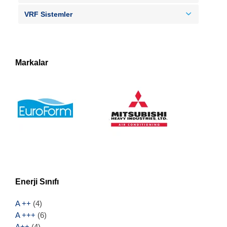
VRF Sistemler
Markalar
Enerji Sınıfı
A ++
(4)
A +++
(6)
A++
(4)