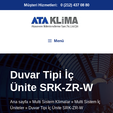
İçeriğe
Müşteri Hizmetleri:
0 (212) 437 08 80
atla
Menü
Duvar Tipi İç
Ünite SRK-ZR-W
Ana sayfa
»
Multi Sistem Klimalar
»
Multi Sistem İç
Üniteler
»
Duvar Tipi İç Ünite SRK-ZR-W