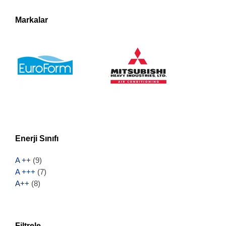
Markalar
Enerji Sınıfı
A ++
(9)
A +++
(7)
A++
(8)
Filtrele