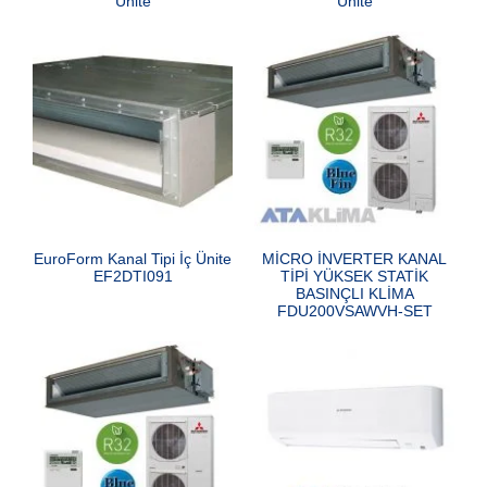
Ünite
Ünite
EuroForm Kanal Tipi İç Ünite
MİCRO İNVERTER KANAL
EF2DTI091
TİPİ YÜKSEK STATİK
BASINÇLI KLİMA
FDU200VSAWVH-SET