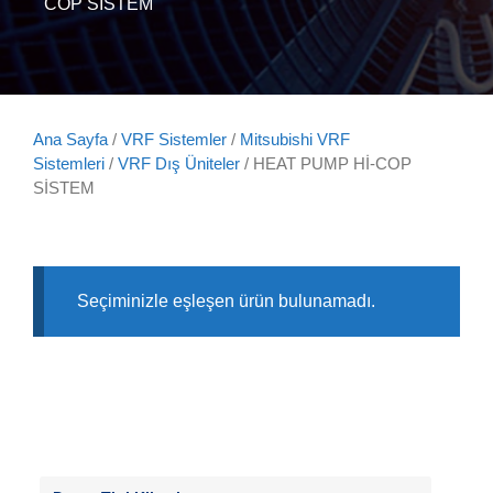
COP SİSTEM
Ana Sayfa
/
VRF Sistemler
/
Mitsubishi VRF
Sistemleri
/
VRF Dış Üniteler
/ HEAT PUMP Hİ-COP
SİSTEM
Seçiminizle eşleşen ürün bulunamadı.