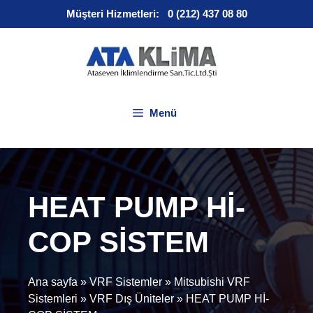
İçeriğe
Müşteri Hizmetleri:
0 (212) 437 08 80
atla
Menü
HEAT PUMP Hİ-
COP SİSTEM
Ana sayfa
»
VRF Sistemler
»
Mitsubishi VRF
Sistemleri
»
VRF Dış Üniteler
»
HEAT PUMP Hİ-